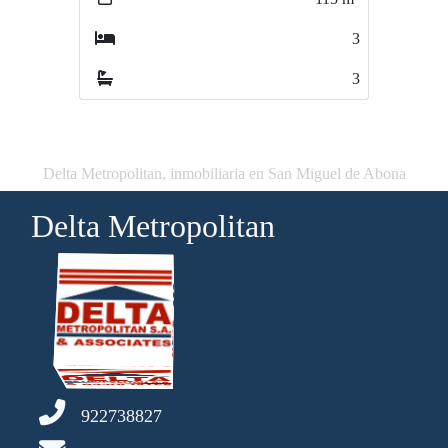
3
2
3
2
Delta Metropolitan, inmobiliaria en San Miguel de Abona
Delta Metropolitan
922738827