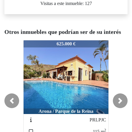
Visitas a este inmueble: 127
Otros inmuebles que podrían ser de su interés
GV
MGV
MGV
625.000 €
430.000 €
Previous
Next
Arona / Parque de la Reina
San Miguel de Abona / Amarilla Golf
San Migu
PRLPJC
NVMD
2
2
115
m
69
m