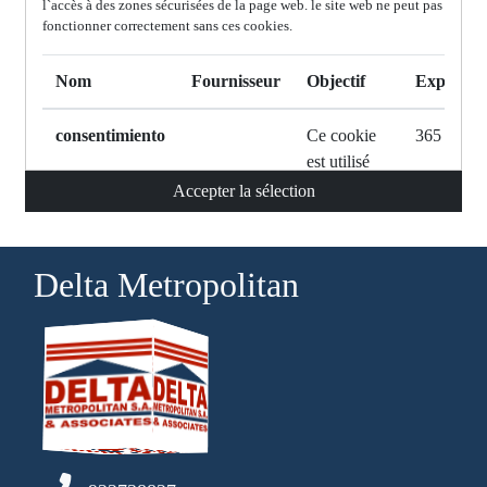
l`accès à des zones sécurisées de la page web. le site web ne peut pas
fonctionner correctement sans ces cookies.
Nom
Fournisseur
Objectif
Expiratio
consentimiento
Ce cookie
365 jours
est utilisé
par notre
Accepter la sélection
système
pour
stocker
Delta Metropolitan
votre choix
de cookies
à autoriser
et de non.
Popup
Ce cookie
session
permet de
savoir si