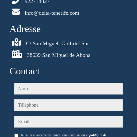
922738827
vous avez
déjà
info@delta-tenerife.com
consulté la
Adresse
fenêtre
contextuelle
de la page,
C/ San Miguel, Golf del Sur
si elle avait
38639 San Miguel de Abona
Contact
nom
téléphone
email
Je l'ai lu et accepté les conditions d'utilisation et
politique de