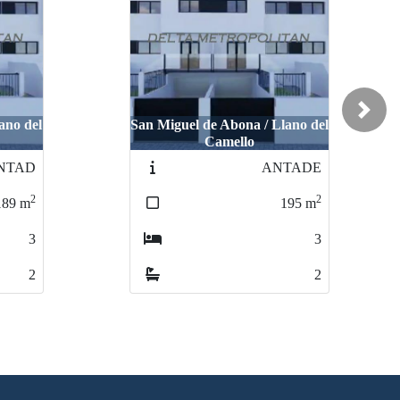
Next
ano del
San Miguel de Abona / Llano del
Camello
NTAD
ANTADE
2
2
189
m
195
m
3
3
2
2