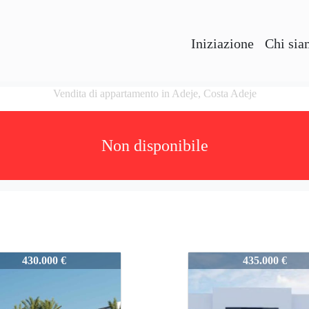
Iniziazione
Chi si
Vendita di appartamento in Adeje, Costa Adeje
Non disponibile
R_copia
AHVQR_copia
430.000 €
435.000 €