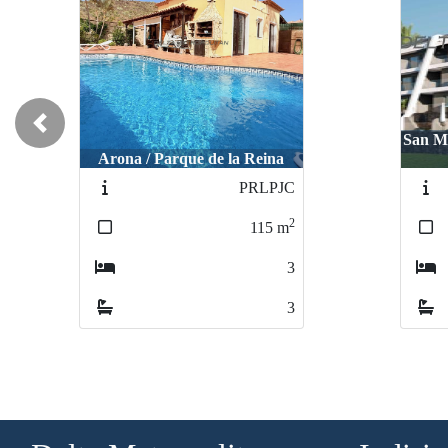
Previous
San Mi
Arona / Parque de la Reina
PRLPJC
2
115
m
3
3