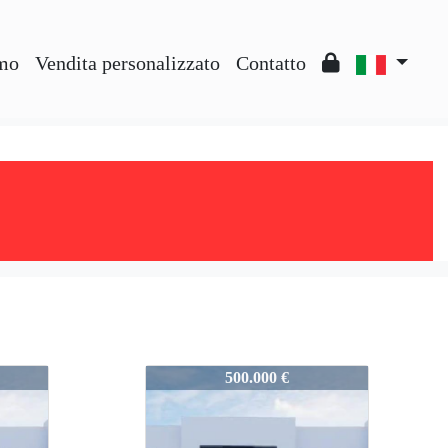
amo
Vendita personalizzato
Contatto
AHVQR_copia
500.000 €