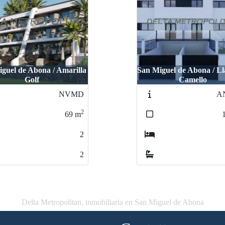
guel de Abona / Amarilla
San Miguel de Abona / Ll
Golf
Camello
NVMD
A
2
69
m
2
2
Delta Metropolitan, inmobiliaria en San Miguel de Abona