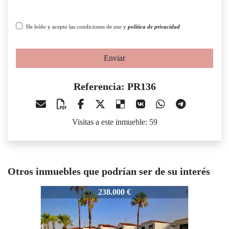
He leído y acepto las condiciones de uso y
política de privacidad
Enviar
Referencia: PR136
Visitas a este inmueble: 59
Otros inmuebles que podrían ser de su interés
R136
PR136
PR136
238.000 €
270.137 €