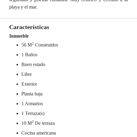
playa y el mar.
Características
Inmueble
2
56 M
Construidos
1 Baños
Buen estado
Libre
Exterior
Planta baja
1 Armarios
1 Terraza(s)
2
10 M
De terraza
Cocina americana