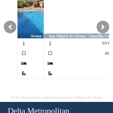
Previous
Next
San Miguel de Abona / Amarilla Golf
NVMD
2
69
m
2
2
Delta Metropolitan, inmobiliaria en San Miguel de Abona
Delta Metropolitan