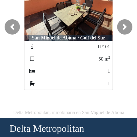
Previous
Next
San Miguel de Abona / Golf del Sur
TP101
2
50
m
1
1
Delta Metropolitan, inmobiliaria en San Miguel de Abona
Delta Metropolitan