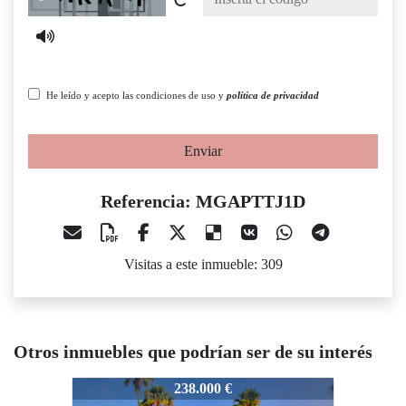
He leído y acepto las condiciones de uso y
política de privacidad
Enviar
Referencia: MGAPTTJ1D
Visitas a este inmueble: 309
Otros inmuebles que podrían ser de su interés
GAPTTJ1D
MGAPTTJ1D
MGAPTT
238.000 €
239.000 €