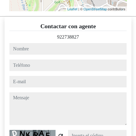
Leaflet
| ©
OpenStreetMap
contributors
Contactar con agente
922738827
nombre
teléfono
e-mail
mensaje
Captcha