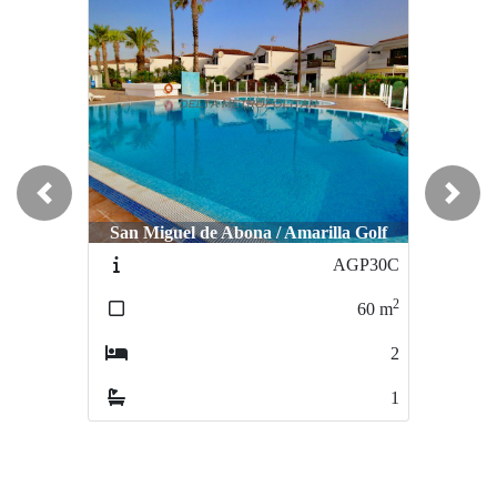
Previous
Next
San Miguel de Abona / Amarilla Golf
San Miguel de Abona / Golf del Sur
San Migu
AGP30C
TP101
2
2
60
m
50
m
2
1
1
1