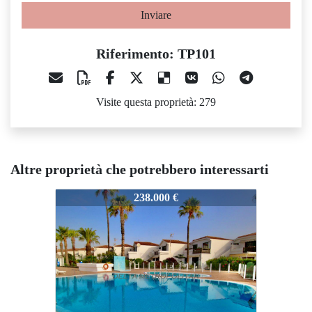
Inviare
Riferimento: TP101
Visite questa proprietà: 279
Altre proprietà che potrebbero interessarti
P101
TP101
TP101
238.000 €
270.137 €