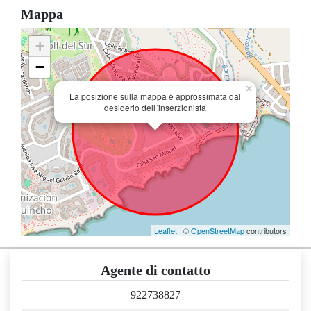
Mappa
+
−
×
La posizione sulla mappa è approssimata dal
desiderio dell´inserzionista
Leaflet
| ©
OpenStreetMap
contributors
Agente di contatto
922738827