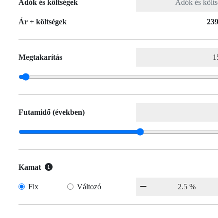
Adók és költségek
Ár + költségek
239
Megtakarítás
Futamidő (években)
Kamat
Fix
Változó