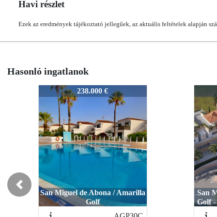
Havi részlet
Ezek az eredmények tájékoztató jellegűek, az aktuális feltételek alapján sz
Hasonló ingatlanok
TP101
TP101
TP101
TP10
270.137 €
270.137 €
Previous
San Miguel de Abona / Marina
San Miguel de Abona / Marina
San Mi
San M
Golf - Tajinaste - Amarilla Golf
Golf - Tajinaste - Amarilla Golf
Golf - 
Golf -
MGAPTTJ1D
MGAPTTJ1D