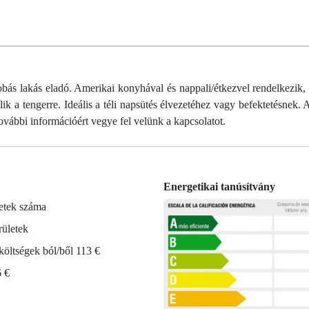
 lakás eladó. Amerikai konyhával és nappali/étkezvel rendelkezik,
yílik a tengerre. Ideális a téli napsütés élvezetéhez vagy befektetésnek
ovábbi információért vegye fel velünk a kapcsolatot.
Energetikai tanúsítvány
etek száma
rületek
öltségek ból/ből 113 €
6 €