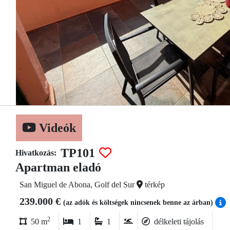
Videók
TP101
Hivatkozás:
Apartman eladó
San Miguel de Abona, Golf del Sur
térkép
239.000 €
(az adók és költségek nincsenek benne az árban)
2
50 m
1
1
délkeleti tájolás