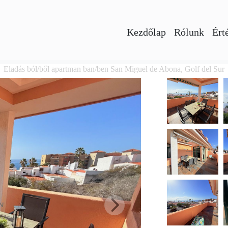
Kezdőlap
Rólunk
Ért
Eladás ból/ből apartman ban/ben San Miguel de Abona, Golf del Sur