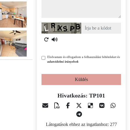
Captcha
Elolvastam és elfogadom a felhasználási feltételeket és
adatvédelmi irányelvek
Küldés
Hivatkozás: TP101
Látogatások ehhez az ingatlanhoz: 277