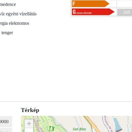
medence
288
íz egyéni vízellátás
rgia elektromos
: tenger
Térkép
+