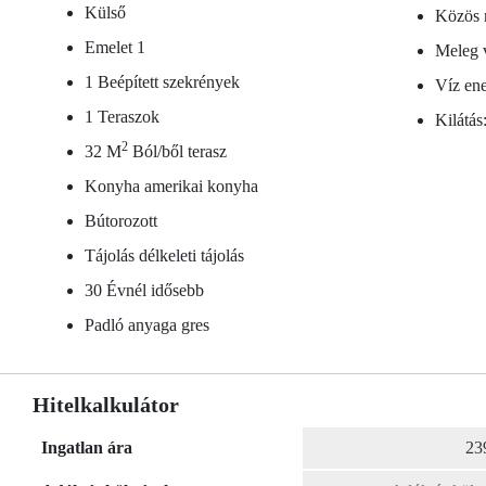
Külső
Közös 
Emelet 1
Meleg v
1 Beépített szekrények
Víz ene
1 Teraszok
Kilátás
2
32 M
Ból/ből terasz
Konyha amerikai konyha
Bútorozott
Tájolás délkeleti tájolás
30 Évnél idősebb
Padló anyaga gres
Hitelkalkulátor
Ingatlan ára