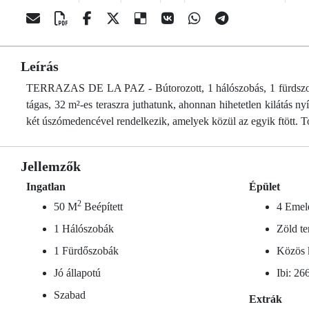
Leírás
TERRAZAS DE LA PAZ - Bútorozott, 1 hálószobás, 1 fürdszobás
tágas, 32 m²-es teraszra juthatunk, ahonnan hihetetlen kilátás n
két úszómedencével rendelkezik, amelyek közül az egyik ftött. T
Jellemzők
Ingatlan
Épület
2
50 M
Beépített
4 Emel
1 Hálószobák
Zöld te
1 Fürdőszobák
Közös k
Jó állapotú
Ibi: 26
Szabad
Extrák