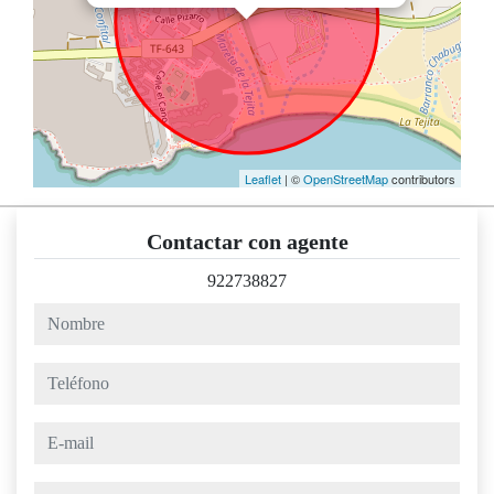
Leaflet
| ©
OpenStreetMap
contributors
Contactar con agente
922738827
nombre
teléfono
e-mail
mensaje