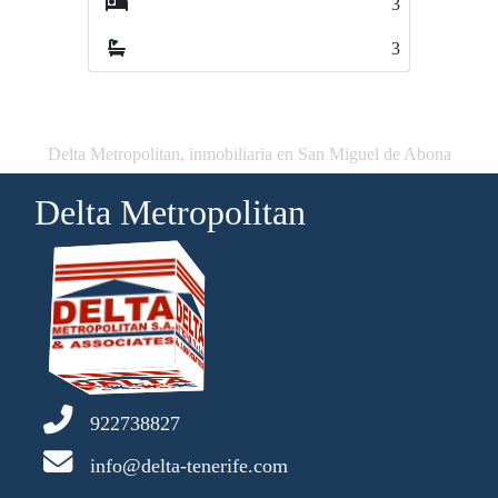
3
2
3
2
Delta Metropolitan, inmobiliaria en San Miguel de Abona
Delta Metropolitan
922738827
info@delta-tenerife.com